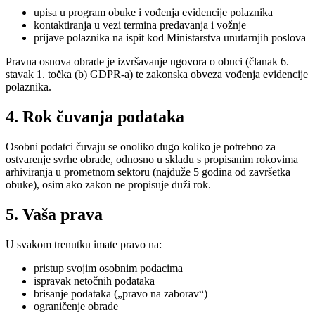
upisa u program obuke i vođenja evidencije polaznika
kontaktiranja u vezi termina predavanja i vožnje
prijave polaznika na ispit kod Ministarstva unutarnjih poslova
Pravna osnova obrade je izvršavanje ugovora o obuci (članak 6.
stavak 1. točka (b) GDPR-a) te zakonska obveza vođenja evidencije
polaznika.
4. Rok čuvanja podataka
Osobni podatci čuvaju se onoliko dugo koliko je potrebno za
ostvarenje svrhe obrade, odnosno u skladu s propisanim rokovima
arhiviranja u prometnom sektoru (najduže 5 godina od završetka
obuke), osim ako zakon ne propisuje duži rok.
5. Vaša prava
U svakom trenutku imate pravo na:
pristup svojim osobnim podacima
ispravak netočnih podataka
brisanje podataka („pravo na zaborav“)
ograničenje obrade