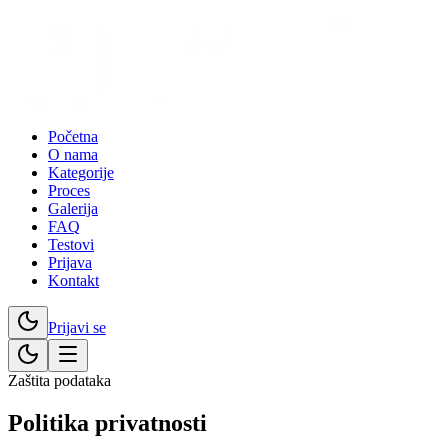
Početna
O nama
Kategorije
Proces
Galerija
FAQ
Testovi
Prijava
Kontakt
Prijavi se
Zaštita podataka
Politika
privatnosti