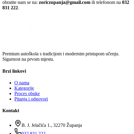
obratite nam se na:
zoriczupanja@gmail.com
ili telefonom na
032
831 222
.
Premium autoškola s tradicijom i modernim pristupom učenju.
Sigurnost na prvom mjestu.
Brzi linkovi
O nama
Kategorije
Proces obuke
Pitanja i odgovori
Kontakt
B. J. Jelačića 1., 32270 Županja
032 831 222